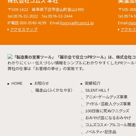
株式会社コムズ 本社
美濃加
〒509-1622 岐阜県下呂市金山町金山1993
〒505-
tel.0576-32-2022 fax.0576-32-2444
tel.0574
IP電話 050-3540-4199 Email
honsya@coms1.jp
Email
min
アクセスマップ
アクセ
わかりにくい・伝えづらい情報をシンプルにわかりやすくしたPRツール
弊社の仕事は「お客様の幸せ」の実現です。
HOME
お知らせ
実績紹介
福金山（ふくかなやま）
SILENT HILL f
アニメ・ゲームグッズ事業
アイドル・芸能人グッズ事業
100日後に死ぬワニグッズ
おみやげ話になるおみやげ
コムズコスメ・アルコール関
ノベルティ・記念品