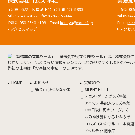
株式会社コムズ 本社
美濃加
〒509-1622 岐阜県下呂市金山町金山1993
〒505-
tel.0576-32-2022 fax.0576-32-2444
tel.0574
IP電話 050-3540-4199 Email
honsya@coms1.jp
Email
min
アクセスマップ
アクセ
わかりにくい・伝えづらい情報をシンプルにわかりやすくしたPRツール
弊社の仕事は「お客様の幸せ」の実現です。
HOME
お知らせ
実績紹介
福金山（ふくかなやま）
SILENT HILL f
アニメ・ゲームグッズ事業
アイドル・芸能人グッズ事業
100日後に死ぬワニグッズ
おみやげ話になるおみやげ
コムズコスメ・アルコール関
ノベルティ・記念品