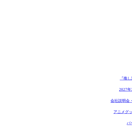
『推し
2027
会社説明会
アニメグッ
パ