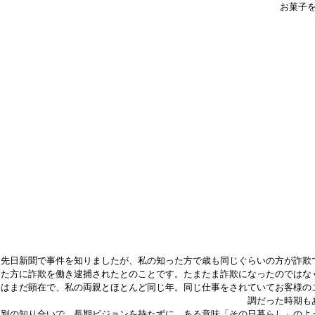
お菓子
先日新聞で事件を知りましたが、私の知った方で歳も同じぐらいの方が詐欺
た方に詐欺を働き逮捕されたとのことです。たまたま詐欺になったのではな
はまだ顕在で、私の両親とほとんど同じ年。同じ仕事をされていてお客様の
調だった時期も
別の知り合いで、長期ビジョンを持たずに、ある意味「その日暮らし」のよ