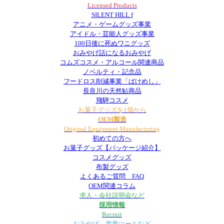
Licensed Products
SILENT HILL f
アニメ・ゲームグッズ事業
アイドル・芸能人グッズ事業
100日後に死ぬワニグッズ
おみやげ話になるおみやげ
コムズコスメ・アルコール関連商品
ノベルティ・記念品
フードロス削減事業「ばけめし」
長良川の天然鮎商品
飛騨コスメ
お菓子グッズを1個から
OEM製造
Original Equipment Manufacturing
初めての方へ
お菓子グッズ【パッケージ紹介】
コスメグッズ
布製グッズ
よくあるご質問 FAQ
OEM関連コラム
求人・会社説明会など
採用情報
Recruit
おみやげ、営業ツールなど