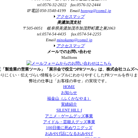
tel.0576-32-2022 fax.0576-32-2444
IP電話 050-3540-4199 Email
honsya@coms1.jp
アクセスマップ
美濃加茂支社
〒505-0051 岐阜県美濃加茂市加茂野町鷹之巣2063
tel.0574-54-4435 fax.0574-54-2255
Email
minokamo@coms1.jp
アクセスマップ
メールでのお問い合わせ
Mailform
かりにくい・伝えづらい情報をシンプルにわかりやすくしたPRツールを作りま
弊社の仕事は「お客様の幸せ」の実現です。
HOME
お知らせ
福金山（ふくかなやま）
実績紹介
SILENT HILL f
アニメ・ゲームグッズ事業
アイドル・芸能人グッズ事業
100日後に死ぬワニグッズ
おみやげ話になるおみやげ