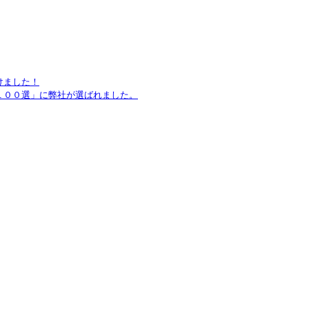
けました！
１００選」に弊社が選ばれました。