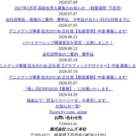
2026.07.09
2027年3月卒 高校生求人募集のお知らせ (就業場所: 下呂市)
2026.07.07
会社説明会・面接のご案内 要申込 ※申込されたい日の2日前までに
2026.07.05
アニメグッズ事業 拡大のため 正社員【生産管理】中途 募集します!
2026.06.23
パートナーシップ構築宣言を宣言・公表しました！
2026.06.12
会社説明会のご案内 要申込
2026.05.19
ニメグッズ事業 拡大のため 正社員【グラフィックデザイナー】中途 募集しま
2026.05.19
アニメグッズ事業 拡大のため 正社員【製造業務】中途 募集します!
2026.05.07
『推し活EXPO2026【夏展】』に出展いたします。
2026.04.29
福金山で「目玉ベリーソーダ」を発売します。
お知らせ一覧
Tweets by coms_anime
お問い合わせ先
Contact us
株式会社コムズ 本社
〒509-1622 岐阜県下呂市金山町金山1993