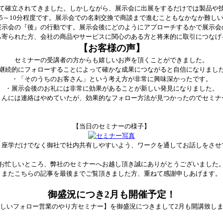
て確立されてきました。しかしながら、展示会に出展をするだけでは製品や
5～10分程度です。展示会での名刺交換で商談まで進むこともなかなか難し
展示会の『後』の行動です。展示会後にどのようにアプローチするかで展示会
ち寄られた方、会社の商品やサービスに関心のある方と将来的に取引につなげ
【お客様の声】
セミナーの受講者の方からも嬉しいお声を頂くことができました。
継続的にフォロー
することによって確かな成果につながると自信になりまし
・「そのうちのお客さん」という考え方が非常に興味深かったです。
・展示会後のお礼には非常に効果があることが新しい発見になりました。
さんには連絡はやめていたが、効果的なフォロー方法が見つかったのでセミナ
【当日のセミナーの様子】
、座学だけでなく御社で社内共有しやすいよう、ワークを通してお話しをさせ
お忙しいところ、弊社のセミナーへお越し頂き誠にありがとうございました
またこちらの記事を最後までご覧頂きました方、重ねて感謝申しあげます。
御盛況につき2月も開催予定！
しいフォロー営業のやり方セミナー】を御盛況につきまして2月も開講致し