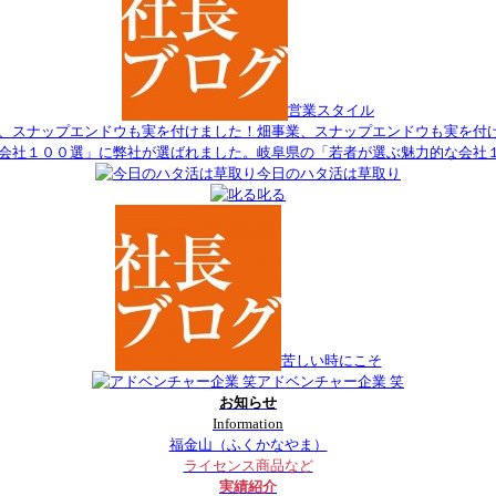
営業スタイル
畑事業、スナップエンドウも実を付
岐阜県の「若者が選ぶ魅力的な会社
今日のハタ活は草取り
叱る
苦しい時にこそ
アドベンチャー企業 笑
お知らせ
Information
福金山（ふくかなやま）
ライセンス商品など
実績紹介