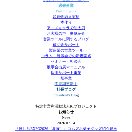
過去事業
Past projects
印刷物納入実績
本作り
アニメキャラで助太刀
お客様の声 事例紹介
営業ツールに関するブログ
補助金サポート
製造業の営業ツール
コラム 展示会での新規開拓
セミナー・相談会
展示会出展マニュアル
採用サポート事業
畑事業
不定期更新中
社長ブログ
President's Blog
特定非営利活動法人KIプロジェクト
お知らせ
News
2026.07.14
『推し活EXPO2026【夏展】』コムズお菓子グッズ紹介動画