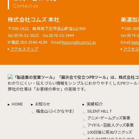
Contact us
株式会社コムズ 本社
美濃加
〒509-1622 岐阜県下呂市金山町金山1993
〒505-
tel.0576-32-2022 fax.0576-32-2444
tel.0574
IP電話 050-3540-4199 Email
honsya@coms1.jp
Email
min
アクセスマップ
アクセ
わかりにくい・伝えづらい情報をシンプルにわかりやすくしたPRツール
弊社の仕事は「お客様の幸せ」の実現です。
HOME
お知らせ
実績紹介
福金山（ふくかなやま）
SILENT HILL f
アニメ・ゲームグッズ事業
アイドル・芸能人グッズ事業
100日後に死ぬワニグッズ