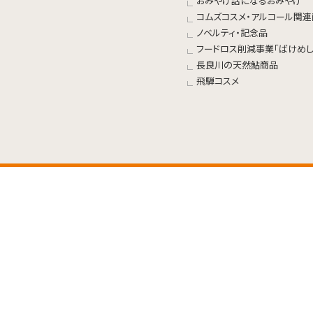
おみやげ話になるおみやげ
コムズコスメ・アルコール関
ノベルティ・記念品
フードロス削減事業「ばけめし
長良川の天然鮎商品
飛騨コスメ