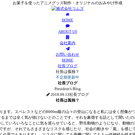
お菓子を使ったアニメグッズ制作・オリジナルのおみやげ作成
HOME
ABOUT US
会社案内
お問い合わせ
HOME
社長ブログ
社長は孤独？
不定期更新中
社長ブログ
President's Blog
2018.09.13
社長ブログ
社長は孤独？
ります。エベレストなどの8000m級の山々の登山になると私には全く想像が
するまでは全く気が抜けないとのことです。それを象徴する話として聞いたの
中していろいろなことに気を巡らせていると、野生動物のようになり、動物の
ですが、それでもさまざまなリスクを感じたり、社会の動きや「風」を感じ
く位置でもありますし、リスクに関しても商機に関しても人一倍神経を研ぎ