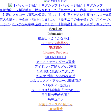
片付け
【パッケージ紹介】マグカップ
「ものづくり・商業・サービス経営
【ご注意ください】夏のアルコール
『新テニスの王子様』の「スイーツ
【新商品】キラキラ☆プリキュアアラ
お知らせ
Information
福金山（ふくかなやま）
ライセンス商品など
実績紹介
Licensed Products
SILENT HILL f
アニメ・ゲームグッズ事業
アイドル・芸能人グッズ事業
100日後に死ぬワニグッズ
おみやげ話になるおみやげ
コムズコスメ・アルコール関連商品
ノベルティ・記念品
フードロス削減事業「ばけめし」
長良川の天然鮎商品
飛騨コスメ
お菓子グッズを1個から
OEM製造