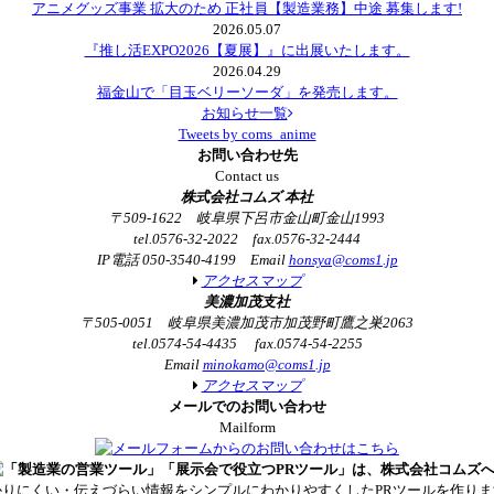
アニメグッズ事業 拡大のため 正社員【製造業務】中途 募集します!
2026.05.07
『推し活EXPO2026【夏展】』に出展いたします。
2026.04.29
福金山で「目玉ベリーソーダ」を発売します。
お知らせ一覧
Tweets by coms_anime
お問い合わせ先
Contact us
株式会社コムズ 本社
〒509-1622 岐阜県下呂市金山町金山1993
tel.0576-32-2022 fax.0576-32-2444
IP電話 050-3540-4199 Email
honsya@coms1.jp
アクセスマップ
美濃加茂支社
〒505-0051 岐阜県美濃加茂市加茂野町鷹之巣2063
tel.0574-54-4435 fax.0574-54-2255
Email
minokamo@coms1.jp
アクセスマップ
メールでのお問い合わせ
Mailform
かりにくい・伝えづらい情報をシンプルにわかりやすくしたPRツールを作りま