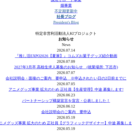
畑事業
不定期更新中
社長ブログ
President's Blog
特定非営利活動法人KIプロジェクト
お知らせ
News
2026.07.14
『推し活EXPO2026【夏展】』コムズお菓子グッズ紹介動画
2026.07.09
2027年3月卒 高校生求人募集のお知らせ (就業場所: 下呂市)
2026.07.07
会社説明会・面接のご案内 要申込 ※申込されたい日の2日前までに
2026.07.05
アニメグッズ事業 拡大のため 正社員【生産管理】中途 募集します!
2026.06.23
パートナーシップ構築宣言を宣言・公表しました！
2026.06.12
会社説明会のご案内 要申込
2026.05.19
ニメグッズ事業 拡大のため 正社員【グラフィックデザイナー】中途 募集しま
2026.05.19