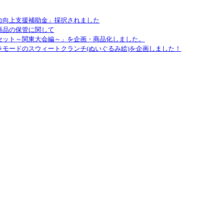
力向上支援補助金」採択されました
商品の保管に関して
セット～関東大会編～」を企画・商品化しました。
モードのスウィートクランチ(ぬいぐるみ絵)を企画しました！