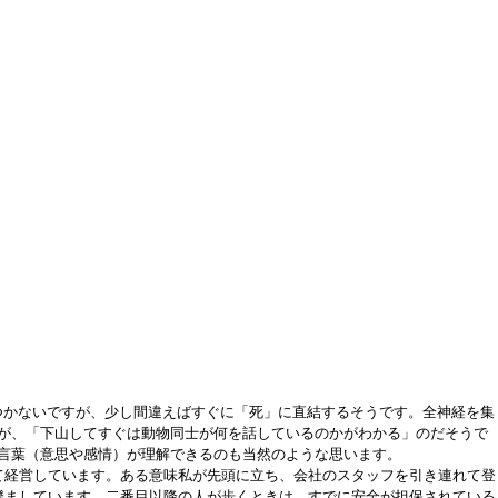
つかないですが、少し間違えばすぐに「死」に直結するそうです。全神経を集
が、「下山してすぐは動物同士が何を話しているのかがわかる」のだそうで
言葉（意思や感情）が理解できるのも当然のような思います。
て経営しています。ある意味私が先頭に立ち、会社のスタッフを引き連れて登
澄ましています。二番目以降の人が歩くときは、すでに安全が担保されている