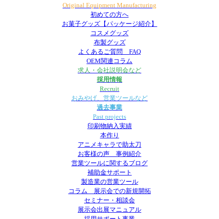
Original Equipment Manufacturing
初めての方へ
お菓子グッズ【パッケージ紹介】
コスメグッズ
布製グッズ
よくあるご質問 FAQ
OEM関連コラム
求人・会社説明会など
採用情報
Recruit
おみやげ、営業ツールなど
過去事業
Past projects
印刷物納入実績
本作り
アニメキャラで助太刀
お客様の声 事例紹介
営業ツールに関するブログ
補助金サポート
製造業の営業ツール
コラム 展示会での新規開拓
セミナー・相談会
展示会出展マニュアル
採用サポート事業