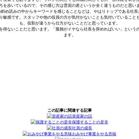
ろを歩いているので、その感じ方は雲泥の差というか全く違うものだと思い
の斜め読みの中からキーワードを感じることなどは、やはりトップである社長
り敏感です。スタッフや他の役員の方が気付かないことも気付いていること
も、役割が違うから仕方がないことだと思っています。
を得ないことだと思います。「孤独がイヤなら社長を辞めればいい」という
ます。
Facebook
Twitter
Pinterest
Tumblr
LinkedIn
Line
この記事に関連する記事
共
有
資産家の話
保護することの是非
社員の成長
おみやげ事業をやる意味