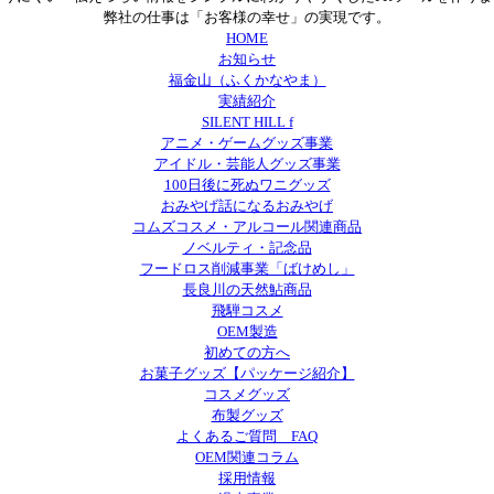
弊社の仕事は「お客様の幸せ」の実現です。
HOME
お知らせ
福金山（ふくかなやま）
実績紹介
SILENT HILL f
アニメ・ゲームグッズ事業
アイドル・芸能人グッズ事業
100日後に死ぬワニグッズ
おみやげ話になるおみやげ
コムズコスメ・アルコール関連商品
ノベルティ・記念品
フードロス削減事業「ばけめし」
長良川の天然鮎商品
飛騨コスメ
OEM製造
初めての方へ
お菓子グッズ【パッケージ紹介】
コスメグッズ
布製グッズ
よくあるご質問 FAQ
OEM関連コラム
採用情報