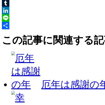
Pinterest
Tumblr
LinkedIn
Line
共
この記事に関連する記
有
厄年は感謝の