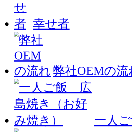
幸せ者
弊社OEMの流
一人ご