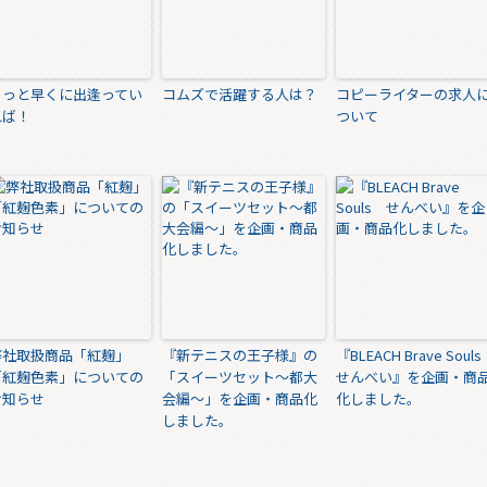
もっと早くに出逢ってい
コムズで活躍する人は？
コピーライターの求人
れば！
ついて
弊社取扱商品「紅麹」
『新テニスの王子様』の
『BLEACH Brave Sou
「紅麹色素」についての
「スイーツセット～都大
せんべい』を企画・商
お知らせ
会編～」を企画・商品化
化しました。
しました。