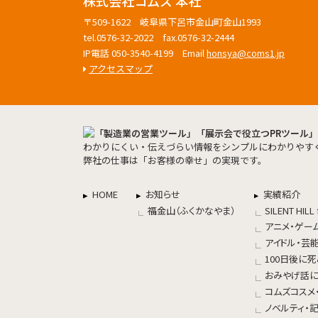
株式会社コムズ 本社
〒509-1622 岐阜県下呂市金山町金山1993
tel.0576-32-2022 fax.0576-32-2444
IP電話 050-3540-4199 Email
honsya@coms1.jp
アクセスマップ
わかりにくい・伝えづらい情報をシンプルにわかりやすく
弊社の仕事は「お客様の幸せ」の実現です。
HOME
お知らせ
実績紹介
福金山（ふくかなやま）
SILENT HILL 
アニメ・ゲー
アイドル・芸
100日後に
おみやげ話
コムズコスメ
ノベルティ・