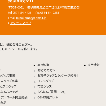
美濃加茂支社
〒505-0051 岐阜県美濃加茂市加茂野町鷹之巣2063
tel.0574-54-4435 fax.0574-54-2255
Email
minokamo@coms1.jp
アクセスマップ
したPRツールを作ります。
OEM製造
採用情報
f
初めての方へ
ムグッズ事業
お菓子グッズ【パッケージ紹介】
能人グッズ事業
コスメグッズ
死ぬワニグッズ
布製グッズ
になるおみやげ
よくあるご質問 FAQ
・アルコール関連商品
OEM関連コラム
記念品