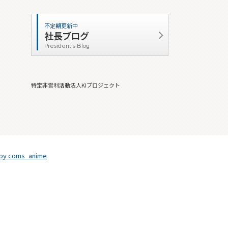
不定期更新中
社長ブログ
President's Blog
特定非営利活動法人KIプロジェクト
 by coms_anime