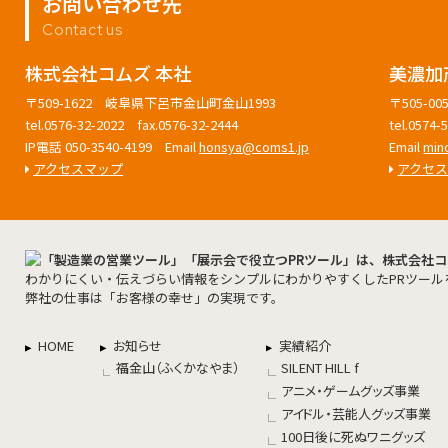
お問い合わせ先
Contact us
株式会社コムズ 本社
美濃加
〒509-1622 岐阜県下呂市金山町金山1993
〒505-
tel.0576-32-2022 fax.0576-32-2444
tel.0574
IP電話 050-3540-4199 Email
honsya@coms1.jp
Email
min
アクセスマップ
アクセ
わかりにくい・伝えづらい情報をシンプルにわかりやすくしたPRツール
弊社の仕事は「お客様の幸せ」の実現です。
HOME
お知らせ
実績紹介
福金山（ふくかなやま）
SILENT HILL f
アニメ・ゲームグッズ事業
アイドル・芸能人グッズ事業
100日後に死ぬワニグッズ