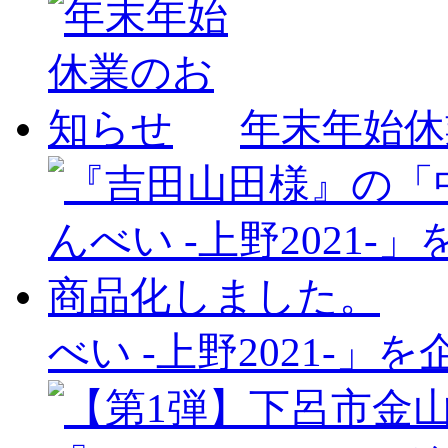
年末年始休
べい -上野2021-