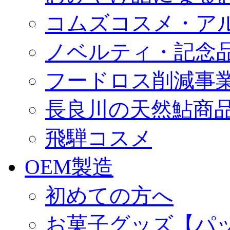
コムズコスメ・ア
ノベルティ・記念
フードロス削減事
長良川の天然鮎商
飛騨コスメ
OEM製造
初めての方へ
お菓子グッズ【パ