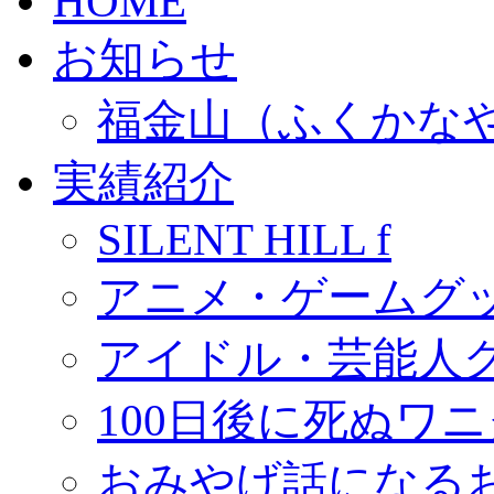
HOME
お知らせ
福金山（ふくかな
実績紹介
SILENT HILL f
アニメ・ゲームグ
アイドル・芸能人
100日後に死ぬワ
おみやげ話になる