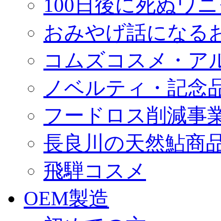
100日後に死ぬワ
おみやげ話になる
コムズコスメ・ア
ノベルティ・記念
フードロス削減事
長良川の天然鮎商
飛騨コスメ
OEM製造