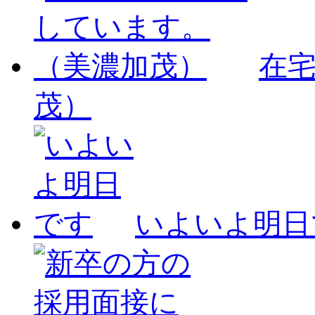
在
茂）
いよいよ明日