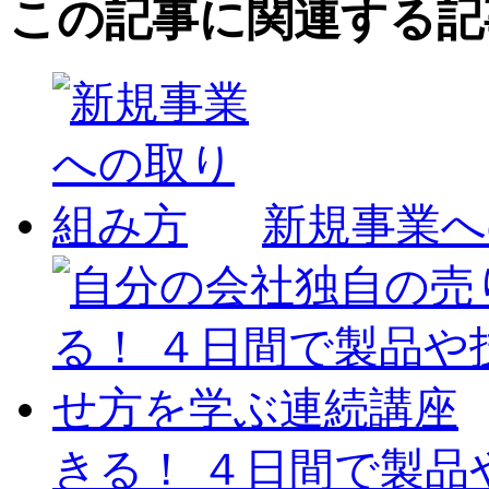
この記事に関連する記
有
新規事業へ
きる！ ４日間で製