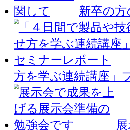
新卒の方
方を学ぶ連続講座」
展