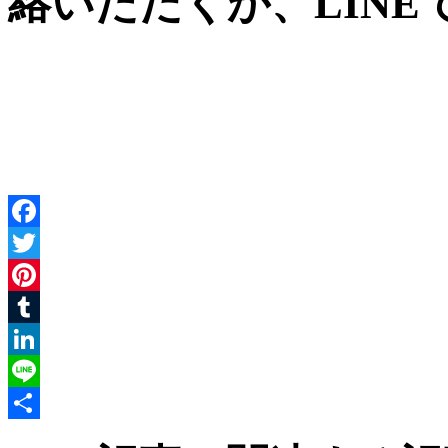
絡いただくか、LIN
Facebook
Twitter
Pinterest
Tumblr
LinkedIn
Line
共