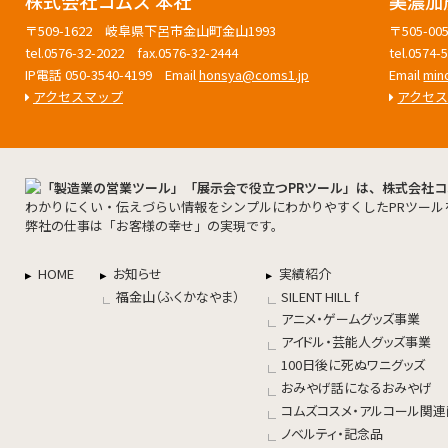
株式会社コムズ 本社
美濃加
〒509-1622 岐阜県下呂市金山町金山1993
〒505-
tel.0576-32-2022 fax.0576-32-2444
tel.0574
IP電話 050-3540-4199 Email
honsya@coms1.jp
Email
min
アクセスマップ
アクセ
わかりにくい・伝えづらい情報をシンプルにわかりやすくしたPRツール
弊社の仕事は「お客様の幸せ」の実現です。
HOME
お知らせ
実績紹介
福金山（ふくかなやま）
SILENT HILL f
アニメ・ゲームグッズ事業
アイドル・芸能人グッズ事業
100日後に死ぬワニグッズ
おみやげ話になるおみやげ
コムズコスメ・アルコール関
ノベルティ・記念品