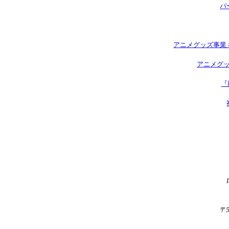
パ
アニメグッズ事業 
アニメグッ
『
〒