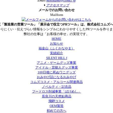
Email
minokamo@coms1.jp
アクセスマップ
メールでのお問い合わせ
Mailform
かりにくい・伝えづらい情報をシンプルにわかりやすくしたPRツールを作りま
弊社の仕事は「お客様の幸せ」の実現です。
HOME
お知らせ
福金山（ふくかなやま）
実績紹介
SILENT HILL f
アニメ・ゲームグッズ事業
アイドル・芸能人グッズ事業
100日後に死ぬワニグッズ
おみやげ話になるおみやげ
コムズコスメ・アルコール関連商品
ノベルティ・記念品
フードロス削減事業「ばけめし」
長良川の天然鮎商品
飛騨コスメ
OEM製造
初めての方へ