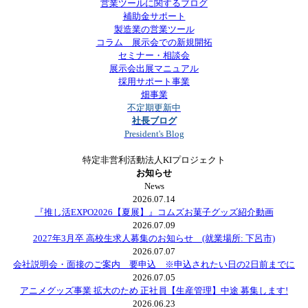
営業ツールに関するブログ
補助金サポート
製造業の営業ツール
コラム 展示会での新規開拓
セミナー・相談会
展示会出展マニュアル
採用サポート事業
畑事業
不定期更新中
社長ブログ
President's Blog
特定非営利活動法人KIプロジェクト
お知らせ
News
2026.07.14
『推し活EXPO2026【夏展】』コムズお菓子グッズ紹介動画
2026.07.09
2027年3月卒 高校生求人募集のお知らせ (就業場所: 下呂市)
2026.07.07
会社説明会・面接のご案内 要申込 ※申込されたい日の2日前までに
2026.07.05
アニメグッズ事業 拡大のため 正社員【生産管理】中途 募集します!
2026.06.23