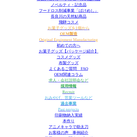
ノベルティ・記念品
フードロス削減事業「ばけめし」
長良川の天然鮎商品
飛騨コスメ
お菓子グッズを1個から
OEM製造
Original Equipment Manufacturing
初めての方へ
お菓子グッズ【パッケージ紹介】
コスメグッズ
布製グッズ
よくあるご質問 FAQ
OEM関連コラム
求人・会社説明会など
採用情報
Recruit
おみやげ、営業ツールなど
過去事業
Past projects
印刷物納入実績
本作り
アニメキャラで助太刀
お客様の声 事例紹介