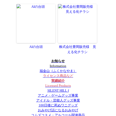
AIの台頭
株式会社豊岡販売様 見
える化チラシ
お知らせ
Information
福金山（ふくかなやま）
ライセンス商品など
実績紹介
Licensed Products
SILENT HILL f
アニメ・ゲームグッズ事業
アイドル・芸能人グッズ事業
100日後に死ぬワニグッズ
おみやげ話になるおみやげ
コムズコスメ・アルコール関連商品