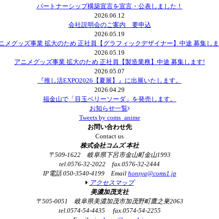
パートナーシップ構築宣言を宣言・公表しました！
2026.06.12
会社説明会のご案内 要申込
2026.05.19
ニメグッズ事業 拡大のため 正社員【グラフィックデザイナー】中途 募集しま
2026.05.19
アニメグッズ事業 拡大のため 正社員【製造業務】中途 募集します!
2026.05.07
『推し活EXPO2026【夏展】』に出展いたします。
2026.04.29
福金山で「目玉ベリーソーダ」を発売します。
お知らせ一覧
Tweets by coms_anime
お問い合わせ先
Contact us
株式会社コムズ 本社
〒509-1622 岐阜県下呂市金山町金山1993
tel.0576-32-2022 fax.0576-32-2444
IP電話 050-3540-4199 Email
honsya@coms1.jp
アクセスマップ
美濃加茂支社
〒505-0051 岐阜県美濃加茂市加茂野町鷹之巣2063
tel.0574-54-4435 fax.0574-54-2255