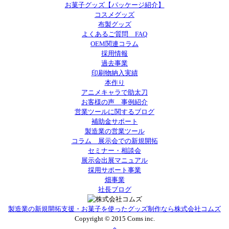
お菓子グッズ【パッケージ紹介】
コスメグッズ
布製グッズ
よくあるご質問 FAQ
OEM関連コラム
採用情報
過去事業
印刷物納入実績
本作り
アニメキャラで助太刀
お客様の声 事例紹介
営業ツールに関するブログ
補助金サポート
製造業の営業ツール
コラム 展示会での新規開拓
セミナー・相談会
展示会出展マニュアル
採用サポート事業
畑事業
社長ブログ
製造業の新規開拓支援・お菓子を使ったグッズ制作なら株式会社コムズ
Copyright © 2015 Coms inc.