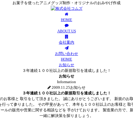
お菓子を使ったアニメグッズ制作・オリジナルのおみやげ作成
HOME
ABOUT US
会社案内
お問い合わせ
HOME
お知らせ
３年連続１００社以上の新規取引を達成しました！
お知らせ
Information
2009.11.25
お知らせ
３年連続１００社以上の新規取引を達成しました！
のお客様と 取引をして頂きました。 誠にありがとうございます。 新規のお
を行って参りました。 その甲斐があって、本年も１００社以上のお客様と 取
ツールの販売や営業に関する相談などを 手がけております。 製造業の方で、
一緒に解決策を探りましょう。
Facebook