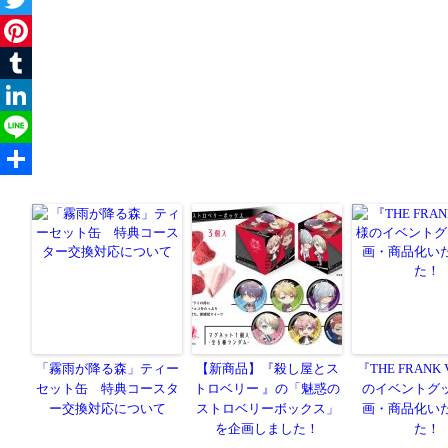
「霧雨が降る森」ティー
【新商品】『殺し屋とス
『THE FRANK
セット缶 特典コースタ
トロベリー 』の「魅惑の
のイベントグ
ー交換対応について
ストロベリーボックス」
画・商品化い
を企画しました！
た！