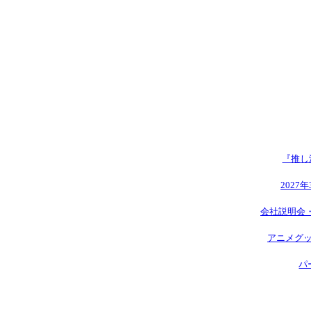
『推し
2027
会社説明会
アニメグッ
パ