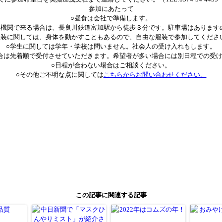
参加にあたって
○昼食は会社で準備します。
通機関で来る場合は、長良川鉄道富加駅から徒歩３分です。駐車場はあります
服装に関しては、身体を動かすこともあるので、自由な服装で参加してくださ
○学生に関しては学年・学校は問いません。社会人の受け入れもします。
合は先着順で受付させていただきます。希望者が多い場合には別日程での受
○日程が合わない場合はご相談ください。
○その他ご不明な点に関しては
こちらからお問い合わせください。
Facebook
Twitter
Pinterest
Tumblr
LinkedIn
Line
この記事に関連する記事
共
有