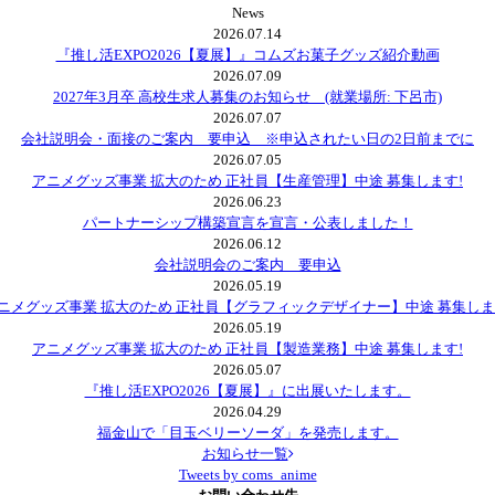
News
2026.07.14
『推し活EXPO2026【夏展】』コムズお菓子グッズ紹介動画
2026.07.09
2027年3月卒 高校生求人募集のお知らせ (就業場所: 下呂市)
2026.07.07
会社説明会・面接のご案内 要申込 ※申込されたい日の2日前までに
2026.07.05
アニメグッズ事業 拡大のため 正社員【生産管理】中途 募集します!
2026.06.23
パートナーシップ構築宣言を宣言・公表しました！
2026.06.12
会社説明会のご案内 要申込
2026.05.19
ニメグッズ事業 拡大のため 正社員【グラフィックデザイナー】中途 募集しま
2026.05.19
アニメグッズ事業 拡大のため 正社員【製造業務】中途 募集します!
2026.05.07
『推し活EXPO2026【夏展】』に出展いたします。
2026.04.29
福金山で「目玉ベリーソーダ」を発売します。
お知らせ一覧
Tweets by coms_anime