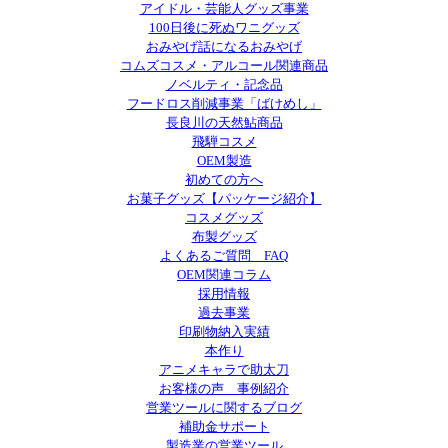
アイドル・芸能人グッズ事業
100日後に死ぬワニグッズ
おみやげ話になるおみやげ
コムズコスメ・アルコール関連商品
ノベルティ・記念品
フードロス削減事業「ばけめし」
長良川の天然鮎商品
飛騨コスメ
OEM製造
初めての方へ
お菓子グッズ【パッケージ紹介】
コスメグッズ
布製グッズ
よくあるご質問 FAQ
OEM関連コラム
採用情報
過去事業
印刷物納入実績
本作り
アニメキャラで助太刀
お客様の声 事例紹介
営業ツールに関するブログ
補助金サポート
製造業の営業ツール