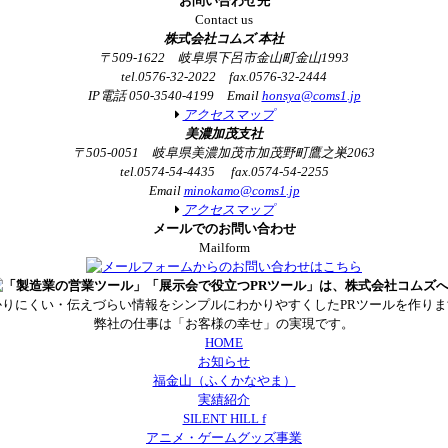
お問い合わせ先
Contact us
株式会社コムズ 本社
〒509-1622 岐阜県下呂市金山町金山1993
tel.0576-32-2022 fax.0576-32-2444
IP電話 050-3540-4199 Email
honsya@coms1.jp
アクセスマップ
美濃加茂支社
〒505-0051 岐阜県美濃加茂市加茂野町鷹之巣2063
tel.0574-54-4435 fax.0574-54-2255
Email
minokamo@coms1.jp
アクセスマップ
メールでのお問い合わせ
Mailform
かりにくい・伝えづらい情報をシンプルにわかりやすくしたPRツールを作りま
弊社の仕事は「お客様の幸せ」の実現です。
HOME
お知らせ
福金山（ふくかなやま）
実績紹介
SILENT HILL f
アニメ・ゲームグッズ事業