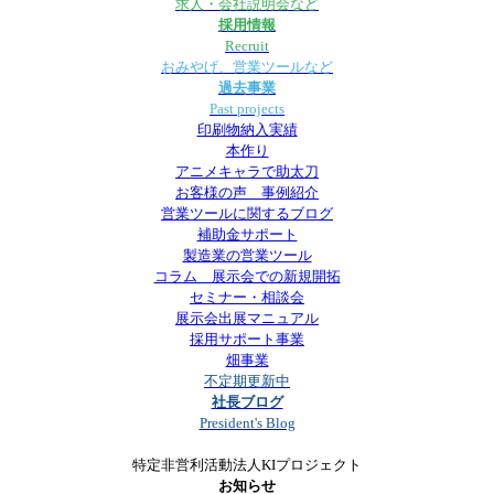
求人・会社説明会など
採用情報
Recruit
おみやげ、営業ツールなど
過去事業
Past projects
印刷物納入実績
本作り
アニメキャラで助太刀
お客様の声 事例紹介
営業ツールに関するブログ
補助金サポート
製造業の営業ツール
コラム 展示会での新規開拓
セミナー・相談会
展示会出展マニュアル
採用サポート事業
畑事業
不定期更新中
社長ブログ
President's Blog
特定非営利活動法人KIプロジェクト
お知らせ