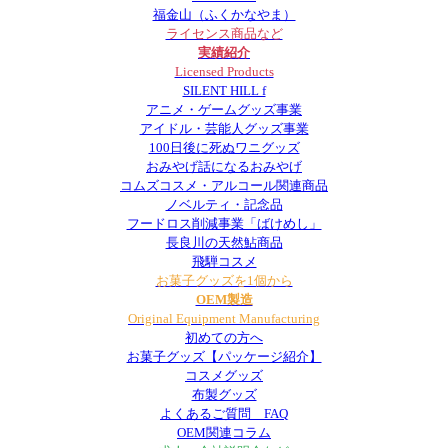
福金山（ふくかなやま）
ライセンス商品など
実績紹介
Licensed Products
SILENT HILL f
アニメ・ゲームグッズ事業
アイドル・芸能人グッズ事業
100日後に死ぬワニグッズ
おみやげ話になるおみやげ
コムズコスメ・アルコール関連商品
ノベルティ・記念品
フードロス削減事業「ばけめし」
長良川の天然鮎商品
飛騨コスメ
お菓子グッズを1個から
OEM製造
Original Equipment Manufacturing
初めての方へ
お菓子グッズ【パッケージ紹介】
コスメグッズ
布製グッズ
よくあるご質問 FAQ
OEM関連コラム