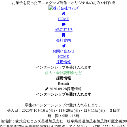
お菓子を使ったアニメグッズ制作・オリジナルのおみやげ作成
HOME
ABOUT US
会社案内
お問い合わせ
HOME
採用情報
インターンシップを受け入れます
求人・会社説明会など
採用情報
Recruit
2020.09.28
採用情報
インターンシップを受け入れます
学生のインターンシップの受け入れをします。
受入日：2020年10月16日(金)・11月20日(金)・12月11日(金) ３日間
時 間：9時～16時
開催場所：株式会社コムズ美濃加茂支社 岐阜県美濃加茂市加茂野町鷹之巣206
参加希望日を美濃加茂支社まで連絡してください。（TEL:0574-54-443