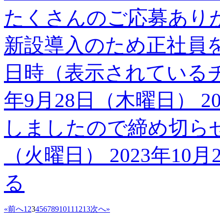
たくさんのご応募あり
新設導入のため正社員
日時（表示されているチ
年9月28日（木曜日） 2
しましたので締め切らせて
（火曜日） 2023年10月2
る
«前へ
1
2
3
4
5
6
7
8
9
10
11
12
13
次へ»