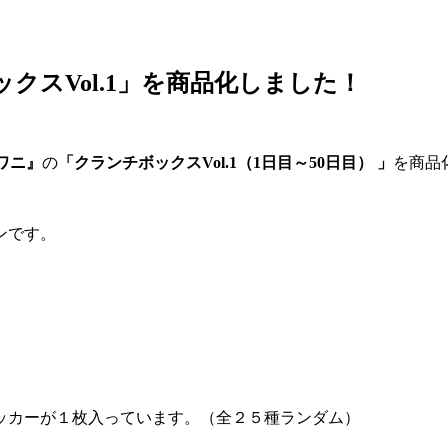
クスVol.1」を商品化しました！
ワニ』
の
「クランチボックスVol.1（1日目～50日目） 」
を商品
ンです。
ッカーが１枚入っています。（全２５種ランダム）