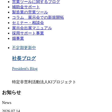
営業ツールに関するブログ
補助金サポート
製造業の営業ツール
コラム 展示会での新規開拓
セミナー・相談会
展示会出展マニュアル
採用サポート事業
畑事業
不定期更新中
社長ブログ
President's Blog
特定非営利活動法人KIプロジェクト
お知らせ
News
2026.07.14