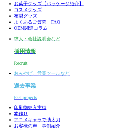
お菓子グッズ【パッケージ紹介】
コスメグッズ
布製グッズ
よくあるご質問 FAQ
OEM関連コラム
求人・会社説明会など
採用情報
Recruit
おみやげ、営業ツールなど
過去事業
Past projects
印刷物納入実績
本作り
アニメキャラで助太刀
お客様の声 事例紹介