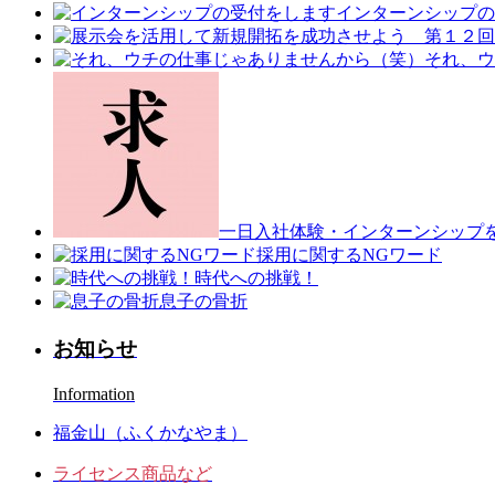
インターンシップの
それ、ウ
一日入社体験・インターンシップ
採用に関するNGワード
時代への挑戦！
息子の骨折
お知らせ
Information
福金山（ふくかなやま）
ライセンス商品など