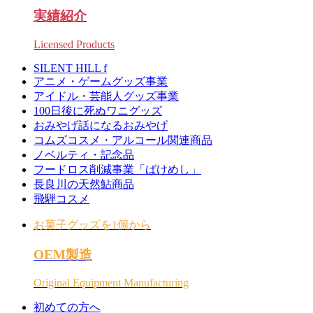
実績紹介
Licensed Products
SILENT HILL f
アニメ・ゲームグッズ事業
アイドル・芸能人グッズ事業
100日後に死ぬワニグッズ
おみやげ話になるおみやげ
コムズコスメ・アルコール関連商品
ノベルティ・記念品
フードロス削減事業「ばけめし」
長良川の天然鮎商品
飛騨コスメ
お菓子グッズを1個から
OEM製造
Original Equipment Manufacturing
初めての方へ