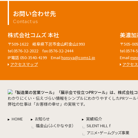
お問い合わせ先
Contact us
株式会社コムズ 本社
美濃加
〒509-1622 岐阜県下呂市金山町金山1993
〒505-
tel.0576-32-2022 fax.0576-32-2444
tel.0574
IP電話 050-3540-4199 Email
honsya@coms1.jp
Email
min
アクセスマップ
アクセ
わかりにくい・伝えづらい情報をシンプルにわかりやすくしたPRツール
弊社の仕事は「お客様の幸せ」の実現です。
HOME
お知らせ
実績紹介
福金山（ふくかなやま）
SILENT HILL f
アニメ・ゲームグッズ事業