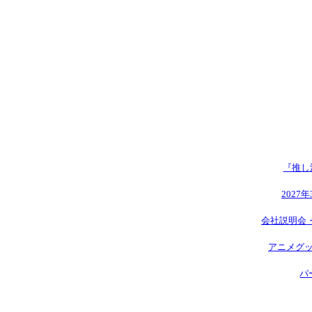
『推し
2027
会社説明会
アニメグッ
パ