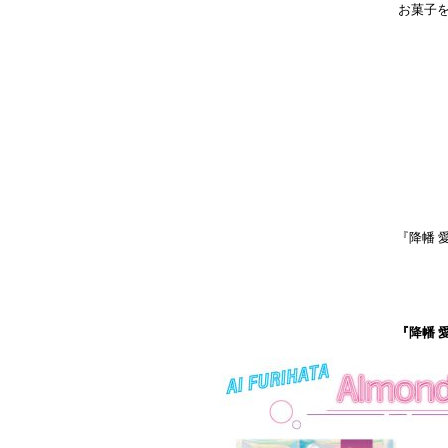
お菓子
『降幡 
『降幡 