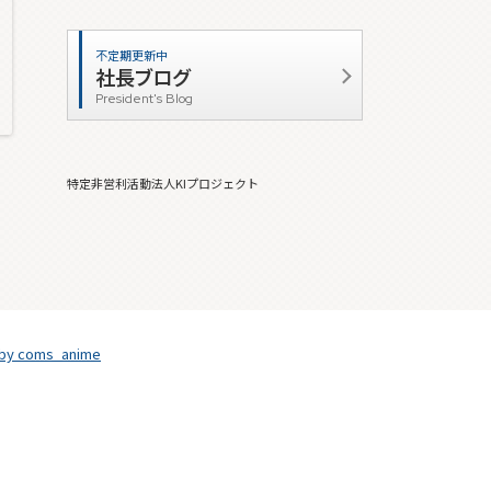
不定期更新中
社長ブログ
President's Blog
特定非営利活動法人KIプロジェクト
 by coms_anime