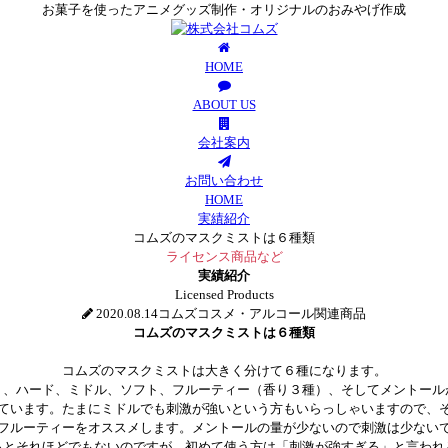
お菓子を使ったアニメグッズ制作・オリジナルのおみやげ作成
HOME
ABOUT US
会社案内
お問い合わせ
HOME
実績紹介
コムズのマスクミストは６種類
ライセンス商品など
実績紹介
Licensed Products
2020.08.14
コムズコスメ・アルコール関連商品
コムズのマスクミストは６種類
コムズのマスクミストは大きく分けて６種になります。
）、ハード、ミドル、ソフト、フルーティー（香り３種）、そしてメントール
ています。たまにミドルでも刺激が強いという方もいらっしゃいますので、
フルーティーをオススメします。メントールの量が少ないので刺激は少ない
るとそれほどでもないのですが、初めて使う方は「刺激が強すぎる」と言われ