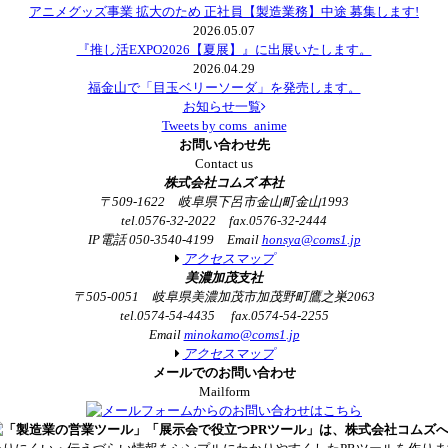
アニメグッズ事業 拡大のため 正社員【製造業務】中途 募集します!
2026.05.07
『推し活EXPO2026【夏展】』に出展いたします。
2026.04.29
福金山で「目玉ベリーソーダ」を発売します。
お知らせ一覧
Tweets by coms_anime
お問い合わせ先
Contact us
株式会社コムズ 本社
〒509-1622 岐阜県下呂市金山町金山1993
tel.0576-32-2022 fax.0576-32-2444
IP電話 050-3540-4199 Email
honsya@coms1.jp
アクセスマップ
美濃加茂支社
〒505-0051 岐阜県美濃加茂市加茂野町鷹之巣2063
tel.0574-54-4435 fax.0574-54-2255
Email
minokamo@coms1.jp
アクセスマップ
メールでのお問い合わせ
Mailform