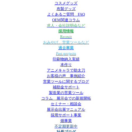
コスメグッズ
布製グッズ
よくあるご質問 FAQ
OEM関連コラム
求人・会社説明会など
採用情報
Recruit
おみやげ、営業ツールなど
過去事業
Past projects
印刷物納入実績
本作り
アニメキャラで助太刀
お客様の声 事例紹介
営業ツールに関するブログ
補助金サポート
製造業の営業ツール
コラム 展示会での新規開拓
セミナー・相談会
展示会出展マニュアル
採用サポート事業
畑事業
不定期更新中
社長ブログ