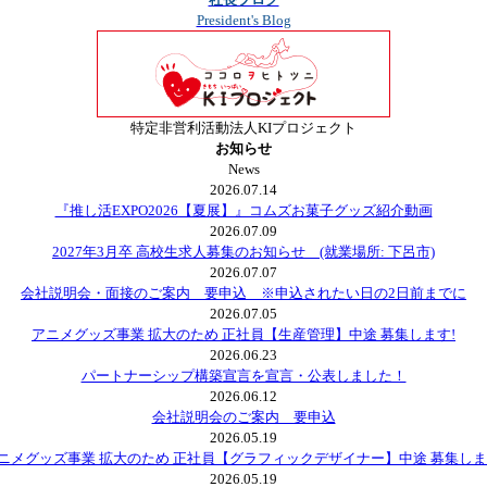
President's Blog
特定非営利活動法人KIプロジェクト
お知らせ
News
2026.07.14
『推し活EXPO2026【夏展】』コムズお菓子グッズ紹介動画
2026.07.09
2027年3月卒 高校生求人募集のお知らせ (就業場所: 下呂市)
2026.07.07
会社説明会・面接のご案内 要申込 ※申込されたい日の2日前までに
2026.07.05
アニメグッズ事業 拡大のため 正社員【生産管理】中途 募集します!
2026.06.23
パートナーシップ構築宣言を宣言・公表しました！
2026.06.12
会社説明会のご案内 要申込
2026.05.19
ニメグッズ事業 拡大のため 正社員【グラフィックデザイナー】中途 募集しま
2026.05.19