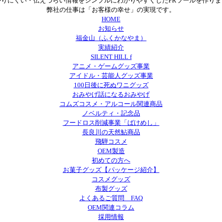
かりにくい・伝えづらい情報をシンプルにわかりやすくしたPRツールを作りま
弊社の仕事は「お客様の幸せ」の実現です。
HOME
お知らせ
福金山（ふくかなやま）
実績紹介
SILENT HILL f
アニメ・ゲームグッズ事業
アイドル・芸能人グッズ事業
100日後に死ぬワニグッズ
おみやげ話になるおみやげ
コムズコスメ・アルコール関連商品
ノベルティ・記念品
フードロス削減事業「ばけめし」
長良川の天然鮎商品
飛騨コスメ
OEM製造
初めての方へ
お菓子グッズ【パッケージ紹介】
コスメグッズ
布製グッズ
よくあるご質問 FAQ
OEM関連コラム
採用情報