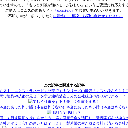
まいますので、「もっと刺激が強いモノが欲しい」というご要望にお応えす
ご購入はコムズの通販サイト
「comstore」
でお買い求めいただきます。
ご不明な点がございましたら
お気軽にご相談、お問い合わせください。
Facebook
Twitter
Pinterest
Tumblr
LinkedIn
Line
この記事に関連する記事
共
有
シリーズ内最強「マスクひんやりミ
自分の会社独自の売りができる！ 
楽しく仕事をする！
本当にあった怖い話（本当は怖くな
印刷も？
展示会を活用して新規開拓を成功さ
製造業の生き残る会社と消える会社