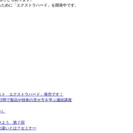
るために「エクストラハード」を開発中です。
スト エクストラハード」発売です！
４日間で製品や技術の見せ方を学ぶ連続講座
い）
せよう 第７回
の違いとは？セミナー