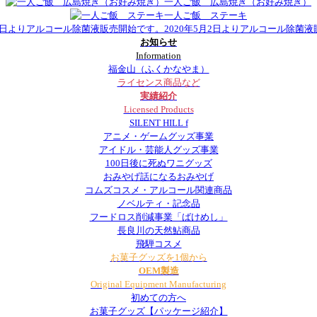
一人ご飯 広島焼き（お好み焼き）
一人ご飯 ステーキ
2020年5月2日よりアルコール除菌
お知らせ
Information
福金山（ふくかなやま）
ライセンス商品など
実績紹介
Licensed Products
SILENT HILL f
アニメ・ゲームグッズ事業
アイドル・芸能人グッズ事業
100日後に死ぬワニグッズ
おみやげ話になるおみやげ
コムズコスメ・アルコール関連商品
ノベルティ・記念品
フードロス削減事業「ばけめし」
長良川の天然鮎商品
飛騨コスメ
お菓子グッズを1個から
OEM製造
Original Equipment Manufacturing
初めての方へ
お菓子グッズ【パッケージ紹介】