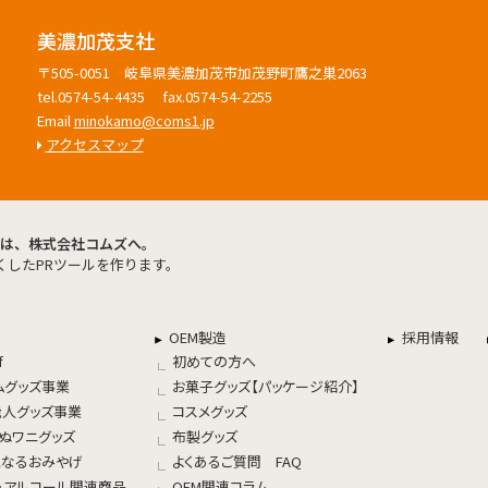
美濃加茂支社
〒505-0051 岐阜県美濃加茂市加茂野町鷹之巣2063
tel.0574-54-4435 fax.0574-54-2255
Email
minokamo@coms1.jp
アクセスマップ
したPRツールを作ります。
OEM製造
採用情報
f
初めての方へ
ムグッズ事業
お菓子グッズ【パッケージ紹介】
能人グッズ事業
コスメグッズ
死ぬワニグッズ
布製グッズ
になるおみやげ
よくあるご質問 FAQ
・アルコール関連商品
OEM関連コラム