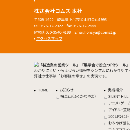
株式会社コムズ 本社
〒509-1622 岐阜県下呂市金山町金山1993
tel.0576-32-2022 fax.0576-32-2444
IP電話 050-3540-4199 Email
honsya@coms1.jp
アクセスマップ
わかりにくい・伝えづらい情報をシンプルにわかりやすく
弊社の仕事は「お客様の幸せ」の実現です。
HOME
お知らせ
実績紹介
福金山（ふくかなやま）
SILENT HILL 
アニメ・ゲー
アイドル・芸
100日後に
おみやげ話
コムズコスメ