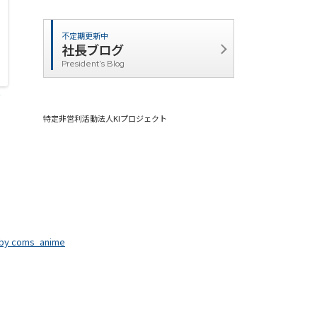
不定期更新中
社長ブログ
President's Blog
？
特定非営利活動法人KIプロジェクト
 by coms_anime