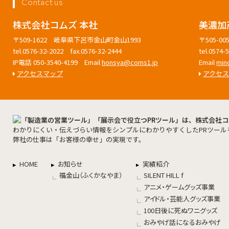
Contact us
株式会社コムズ 本社
美濃加
〒509-1622 岐阜県下呂市金山町金山1993
〒505-
tel.0576-32-2022 fax.0576-32-2444
tel.0574
IP電話 050-3540-4199 Email
honsya@coms1.jp
Email
min
アクセスマップ
アクセ
わかりにくい・伝えづらい情報をシンプルにわかりやすくしたPRツール
弊社の仕事は「お客様の幸せ」の実現です。
HOME
お知らせ
実績紹介
福金山（ふくかなやま）
SILENT HILL f
アニメ・ゲームグッズ事業
アイドル・芸能人グッズ事業
100日後に死ぬワニグッズ
おみやげ話になるおみやげ