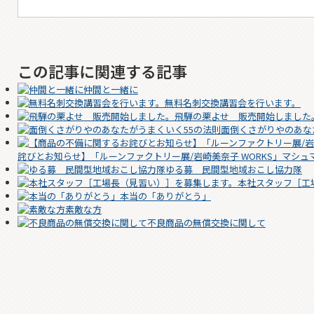
共
有
この記事に関連する記事
仲間と一緒に
無料名刺交換講習会を行います。
飛騨の栗よせ 販売開始しました
面倒くさがりやのあな
詫びとお知らせ】「ルーンファクトリー展/岩崎美奈子 WORKS」マシュ
ゆる募 民間型地域おこし協力隊
本社スタッフ［工
本当の「ありがとう」
素敵な方
不良商品の無償交換に関して