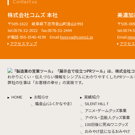
Contact us
株式会社コムズ 本社
美濃加
〒509-1622 岐阜県下呂市金山町金山1993
〒505-
tel.0576-32-2022 fax.0576-32-2444
tel.0574
IP電話 050-3540-4199 Email
honsya@coms1.jp
Email
min
アクセスマップ
アクセ
わかりにくい・伝えづらい情報をシンプルにわかりやすくしたPRツール
弊社の仕事は「お客様の幸せ」の実現です。
HOME
お知らせ
実績紹介
福金山（ふくかなやま）
SILENT HILL f
アニメ・ゲームグッズ事業
アイドル・芸能人グッズ事業
100日後に死ぬワニグッズ
おみやげ話になるおみやげ