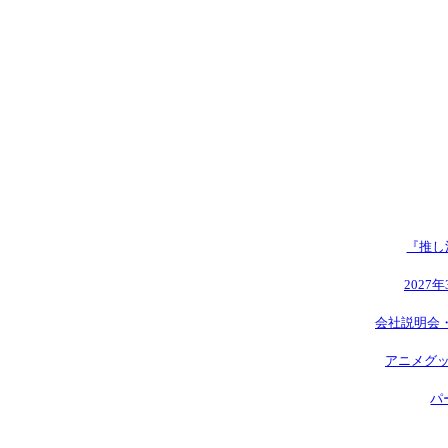
『推し
2027
会社説明会
アニメグッ
パ