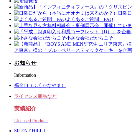
覚悟
日曜日
よくあるご質問 FAQ
小さな会社だからこそ
ア東京』様の「ブルーベリースティックケーキ」を企画
お知らせ
Information
福金山（ふくかなやま）
ライセンス商品など
実績紹介
Licensed Products
SILENT HILL f