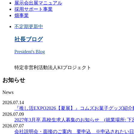
展示会出展マニュアル
採用サポート事業
畑事業
不定期更新中
社長ブログ
President's Blog
特定非営利活動法人KIプロジェクト
お知らせ
News
2026.07.14
『推し活EXPO2026【夏展】』コムズお菓子グッズ紹介
2026.07.09
2027年3月卒 高校生求人募集のお知らせ (就業場所: 下
2026.07.07
会社説明会・面接のご案内 要申込 ※申込されたい日