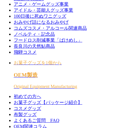
アニメ・ゲームグッズ事業
アイドル・芸能人グッズ事業
100日後に死ぬワニグッズ
おみやげ話になるおみやげ
コムズコスメ・アルコール関連商品
ノベルティ・記念品
フードロス削減事業「ばけめし」
長良川の天然鮎商品
飛騨コスメ
お菓子グッズを1個から
OEM製造
Original Equipment Manufacturing
初めての方へ
お菓子グッズ【パッケージ紹介】
コスメグッズ
布製グッズ
よくあるご質問 FAQ
OEM関連コラム