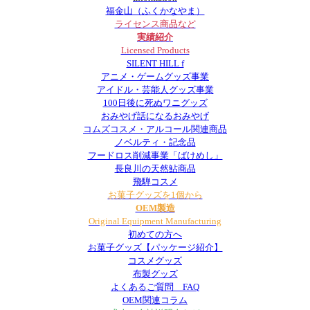
福金山（ふくかなやま）
ライセンス商品など
実績紹介
Licensed Products
SILENT HILL f
アニメ・ゲームグッズ事業
アイドル・芸能人グッズ事業
100日後に死ぬワニグッズ
おみやげ話になるおみやげ
コムズコスメ・アルコール関連商品
ノベルティ・記念品
フードロス削減事業「ばけめし」
長良川の天然鮎商品
飛騨コスメ
お菓子グッズを1個から
OEM製造
Original Equipment Manufacturing
初めての方へ
お菓子グッズ【パッケージ紹介】
コスメグッズ
布製グッズ
よくあるご質問 FAQ
OEM関連コラム