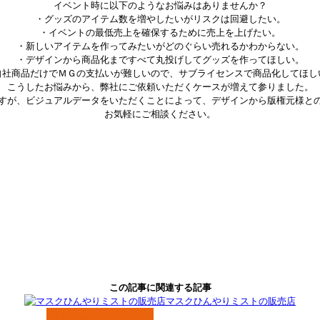
イベント時に以下のようなお悩みはありませんか？
・グッズのアイテム数を増やしたいがリスクは回避したい。
・イベントの最低売上を確保するために売上を上げたい。
・新しいアイテムを作ってみたいがどのぐらい売れるかわからない。
・デザインから商品化まですべて丸投げしてグッズを作ってほしい。
自社商品だけでＭＧの支払いが難しいので、サブライセンスで商品化してほし
こうしたお悩みから、弊社にご依頼いただくケースが増えて参りました。
すが、ビジュアルデータをいただくことによって、デザインから版権元様と
お気軽にご相談ください。
Facebook
Twitter
Pinterest
Tumblr
LinkedIn
Line
この記事に関連する記事
共
有
マスクひんやりミストの販売店