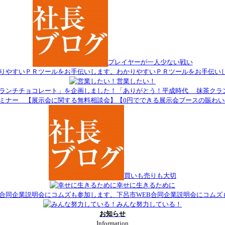
プレイヤーが一人少ない戦い
わかりやすいＰＲツールをお手伝い
営業したい！
「ありがとう！平成時代 抹茶クラ
【0円でできる展示会ブースの賑わ
買いも売りも大切
幸せに生きるために
下呂市WEB合同企業説明会にコムズ
みんな努力している！
お知らせ
Information