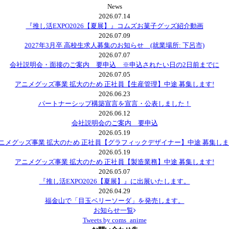
News
2026.07.14
『推し活EXPO2026【夏展】』コムズお菓子グッズ紹介動画
2026.07.09
2027年3月卒 高校生求人募集のお知らせ (就業場所: 下呂市)
2026.07.07
会社説明会・面接のご案内 要申込 ※申込されたい日の2日前までに
2026.07.05
アニメグッズ事業 拡大のため 正社員【生産管理】中途 募集します!
2026.06.23
パートナーシップ構築宣言を宣言・公表しました！
2026.06.12
会社説明会のご案内 要申込
2026.05.19
ニメグッズ事業 拡大のため 正社員【グラフィックデザイナー】中途 募集しま
2026.05.19
アニメグッズ事業 拡大のため 正社員【製造業務】中途 募集します!
2026.05.07
『推し活EXPO2026【夏展】』に出展いたします。
2026.04.29
福金山で「目玉ベリーソーダ」を発売します。
お知らせ一覧
Tweets by coms_anime