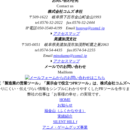
お問い合わせ先
Contact us
株式会社コムズ 本社
〒509-1622 岐阜県下呂市金山町金山1993
tel.0576-32-2022 fax.0576-32-2444
IP電話 050-3540-4199 Email
honsya@coms1.jp
アクセスマップ
美濃加茂支社
〒505-0051 岐阜県美濃加茂市加茂野町鷹之巣2063
tel.0574-54-4435 fax.0574-54-2255
Email
minokamo@coms1.jp
アクセスマップ
メールでのお問い合わせ
Mailform
かりにくい・伝えづらい情報をシンプルにわかりやすくしたPRツールを作りま
弊社の仕事は「お客様の幸せ」の実現です。
HOME
お知らせ
福金山（ふくかなやま）
実績紹介
SILENT HILL f
アニメ・ゲームグッズ事業