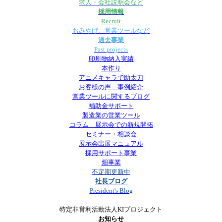
求人・会社説明会など
採用情報
Recruit
おみやげ、営業ツールなど
過去事業
Past projects
印刷物納入実績
本作り
アニメキャラで助太刀
お客様の声 事例紹介
営業ツールに関するブログ
補助金サポート
製造業の営業ツール
コラム 展示会での新規開拓
セミナー・相談会
展示会出展マニュアル
採用サポート事業
畑事業
不定期更新中
社長ブログ
President's Blog
特定非営利活動法人KIプロジェクト
お知らせ