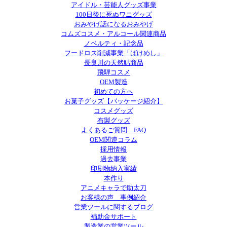
アイドル・芸能人グッズ事業
100日後に死ぬワニグッズ
おみやげ話になるおみやげ
コムズコスメ・アルコール関連商品
ノベルティ・記念品
フードロス削減事業「ばけめし」
長良川の天然鮎商品
飛騨コスメ
OEM製造
初めての方へ
お菓子グッズ【パッケージ紹介】
コスメグッズ
布製グッズ
よくあるご質問 FAQ
OEM関連コラム
採用情報
過去事業
印刷物納入実績
本作り
アニメキャラで助太刀
お客様の声 事例紹介
営業ツールに関するブログ
補助金サポート
製造業の営業ツール