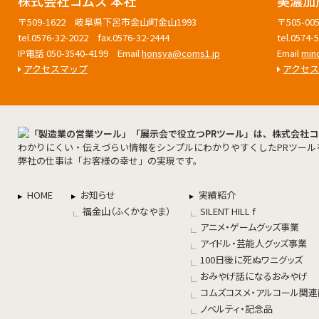
株式会社コムズ 本社
美濃加
〒509-1622 岐阜県下呂市金山町金山1993
〒505-
tel.0576-32-2022 fax.0576-32-2444
tel.0574
IP電話 050-3540-4199 Email
honsya@coms1.jp
Email
min
アクセスマップ
アクセ
わかりにくい・伝えづらい情報をシンプルにわかりやすくしたPRツール
弊社の仕事は「お客様の幸せ」の実現です。
HOME
お知らせ
実績紹介
福金山（ふくかなやま）
SILENT HILL f
アニメ・ゲームグッズ事業
アイドル・芸能人グッズ事業
100日後に死ぬワニグッズ
おみやげ話になるおみやげ
コムズコスメ・アルコール関
ノベルティ・記念品