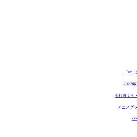
『推し
2027
会社説明会
アニメグッ
パ