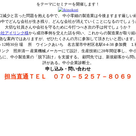
をテーマにセミナーを開催します！
口減少と言った問題を抱える中で、 中小零細の製造業は今後ますます厳しい
の中でどんな会社が生き残り、どんな会社が消えていくことになるのでしょう
大切な社員さんや会社を守るために今打つべき次の手は何でしょうか？
会社アイリンク様
から成功事例を交えた話を伺い、これからの製造業が取り組
急な案内ではありますが、ぜひたくさんの方に参加して頂きたいと思います
～12時30分 場 所 ウインクあいち 名古屋市中村区名駅4-4-38 参加費 １社
ンク 照井清一 産業機械メーカーにて設計、生産技術に28年間従事し、中
もに、中小製造業の「脱下請け」を支援する。 顧問先では、新規顧客から問
評がある。中小企業診断士。
申し込み・問い合わせ
担当直通ＴＥＬ ０７０－５２５７－８０６９
Facebook
Twitter
Pinterest
Tumblr
LinkedIn