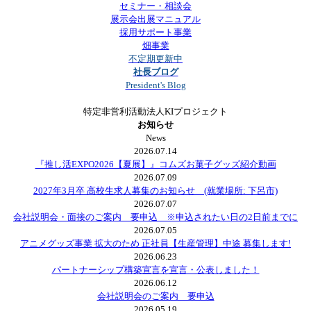
セミナー・相談会
展示会出展マニュアル
採用サポート事業
畑事業
不定期更新中
社長ブログ
President's Blog
特定非営利活動法人KIプロジェクト
お知らせ
News
2026.07.14
『推し活EXPO2026【夏展】』コムズお菓子グッズ紹介動画
2026.07.09
2027年3月卒 高校生求人募集のお知らせ (就業場所: 下呂市)
2026.07.07
会社説明会・面接のご案内 要申込 ※申込されたい日の2日前までに
2026.07.05
アニメグッズ事業 拡大のため 正社員【生産管理】中途 募集します!
2026.06.23
パートナーシップ構築宣言を宣言・公表しました！
2026.06.12
会社説明会のご案内 要申込
2026.05.19