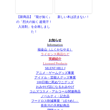
【新商品】『龍が如く』
新しい本は読まない！
の「烈火の如く 超発汗！
入浴剤」を企画しまし
た！
お知らせ
Information
福金山（ふくかなやま）
ライセンス商品など
実績紹介
Licensed Products
SILENT HILL f
アニメ・ゲームグッズ事業
アイドル・芸能人グッズ事業
100日後に死ぬワニグッズ
おみやげ話になるおみやげ
コムズコスメ・アルコール関連商品
ノベルティ・記念品
フードロス削減事業「ばけめし」
長良川の天然鮎商品