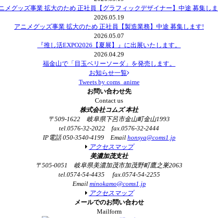
ニメグッズ事業 拡大のため 正社員【グラフィックデザイナー】中途 募集しま
2026.05.19
アニメグッズ事業 拡大のため 正社員【製造業務】中途 募集します!
2026.05.07
『推し活EXPO2026【夏展】』に出展いたします。
2026.04.29
福金山で「目玉ベリーソーダ」を発売します。
お知らせ一覧
Tweets by coms_anime
お問い合わせ先
Contact us
株式会社コムズ 本社
〒509-1622 岐阜県下呂市金山町金山1993
tel.0576-32-2022 fax.0576-32-2444
IP電話 050-3540-4199 Email
honsya@coms1.jp
アクセスマップ
美濃加茂支社
〒505-0051 岐阜県美濃加茂市加茂野町鷹之巣2063
tel.0574-54-4435 fax.0574-54-2255
Email
minokamo@coms1.jp
アクセスマップ
メールでのお問い合わせ
Mailform