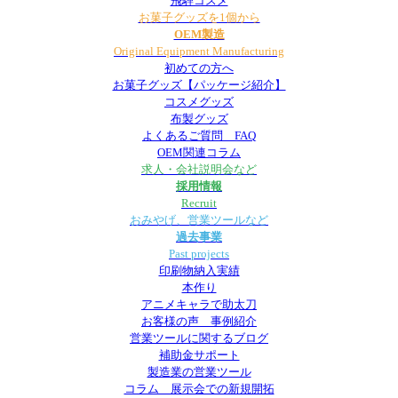
飛騨コスメ
お菓子グッズを1個から
OEM製造
Original Equipment Manufacturing
初めての方へ
お菓子グッズ【パッケージ紹介】
コスメグッズ
布製グッズ
よくあるご質問 FAQ
OEM関連コラム
求人・会社説明会など
採用情報
Recruit
おみやげ、営業ツールなど
過去事業
Past projects
印刷物納入実績
本作り
アニメキャラで助太刀
お客様の声 事例紹介
営業ツールに関するブログ
補助金サポート
製造業の営業ツール
コラム 展示会での新規開拓