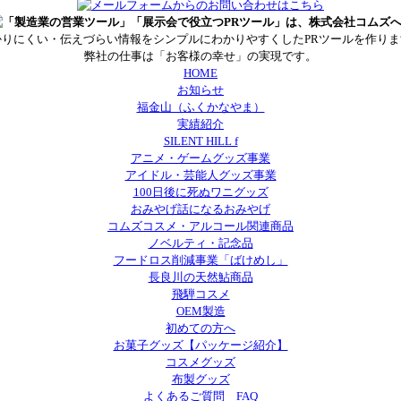
かりにくい・伝えづらい情報をシンプルにわかりやすくしたPRツールを作りま
弊社の仕事は「お客様の幸せ」の実現です。
HOME
お知らせ
福金山（ふくかなやま）
実績紹介
SILENT HILL f
アニメ・ゲームグッズ事業
アイドル・芸能人グッズ事業
100日後に死ぬワニグッズ
おみやげ話になるおみやげ
コムズコスメ・アルコール関連商品
ノベルティ・記念品
フードロス削減事業「ばけめし」
長良川の天然鮎商品
飛騨コスメ
OEM製造
初めての方へ
お菓子グッズ【パッケージ紹介】
コスメグッズ
布製グッズ
よくあるご質問 FAQ