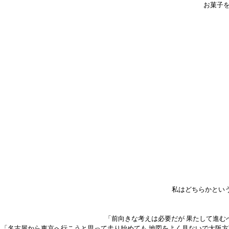
お菓子
私はどちらかとい
「前向きな考えは必要だが 果たして進む
「名古屋から東京へ行こうと思って走り始めても 地図をよく見ないで大阪方