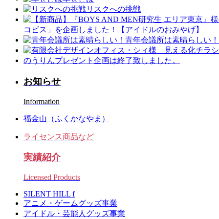
リスクへの挑戦
コビス」を企画しました！【アイドルのおみやげ】
青年会議所は素晴らしい！
のうりんプレゼント企画は終了致しました。
お知らせ
Information
福金山（ふくかなやま）
ライセンス商品など
実績紹介
Licensed Products
SILENT HILL f
アニメ・ゲームグッズ事業
アイドル・芸能人グッズ事業