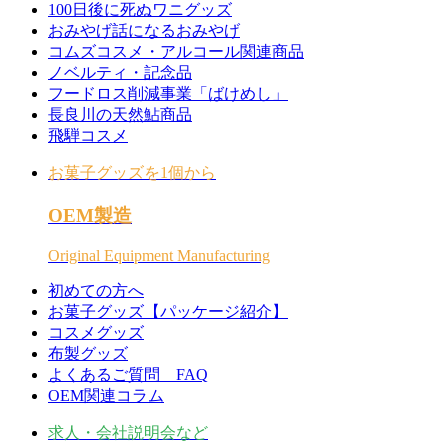
100日後に死ぬワニグッズ
おみやげ話になるおみやげ
コムズコスメ・アルコール関連商品
ノベルティ・記念品
フードロス削減事業「ばけめし」
長良川の天然鮎商品
飛騨コスメ
お菓子グッズを1個から
OEM製造
Original Equipment Manufacturing
初めての方へ
お菓子グッズ【パッケージ紹介】
コスメグッズ
布製グッズ
よくあるご質問 FAQ
OEM関連コラム
求人・会社説明会など