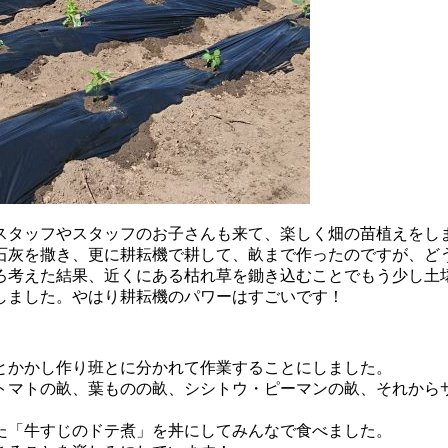
スタッフやスタッフのお子さんも来て、楽しく畑の苗植えをし
石灰を撒き、更に耕耘機で耕して、畝まで作ったのですが、ど
ろ考えた結果、近くにある枯れ草を鋤き込むことでもう少し土
しました。やはり耕耘機のパワーはすごいです！
とかかし作り班とに分かれて作業することにしました。
トマトの畝、葉ものの畝、シシトウ・ピーマンの畝、それから
た「牛すじのドテ煮」を丼にしてみんなで食べました。