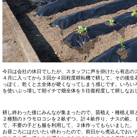
今日は会社の休日でしたが、スタッフに声を掛けたら有志の
４月に入ってから３回か４回程度耕耘機で耕して、その後生
っぽく、乾くと土全体が硬くなってしまう感じです。いろい
を使いぶっ壊して朝イチで畑全体を５往復程度して耕しなお
耕し終わった後にみんなが集まったので、苗植え・種植え班
２種類のトウモロコシを２畝ずつ、計４畝作り、ナスの畝、
て、不要の子ども服を利用して、２体作ってもらいました。
お昼ごろにはだいたい終わったので、前日から煮込んでおい