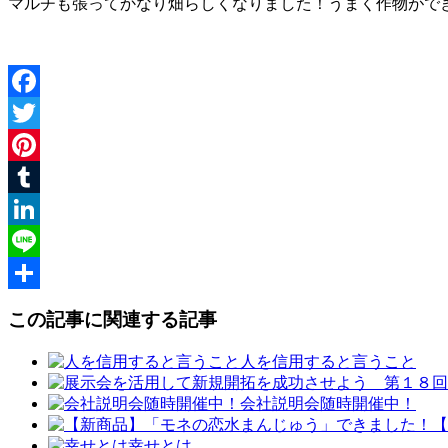
マルチも張ってかなり畑らしくなりました！うまく作物がで
Facebook
Twitter
Pinterest
Tumblr
LinkedIn
Line
共
この記事に関連する記事
有
人を信用すると言うこと
会社説明会随時開催中！
【
幸せとは