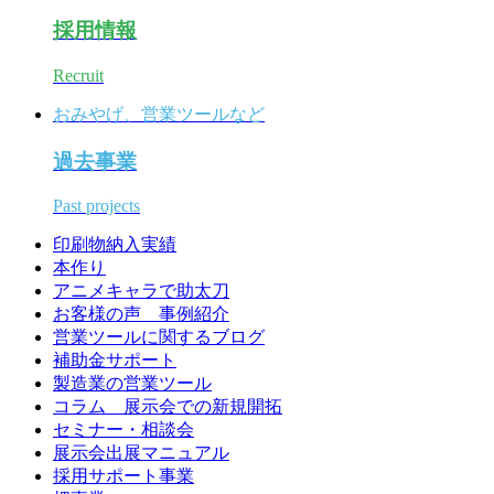
採用情報
Recruit
おみやげ、営業ツールなど
過去事業
Past projects
印刷物納入実績
本作り
アニメキャラで助太刀
お客様の声 事例紹介
営業ツールに関するブログ
補助金サポート
製造業の営業ツール
コラム 展示会での新規開拓
セミナー・相談会
展示会出展マニュアル
採用サポート事業