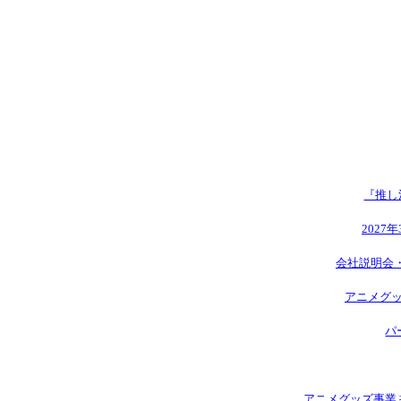
『推し
2027
会社説明会
アニメグッ
パ
アニメグッズ事業 