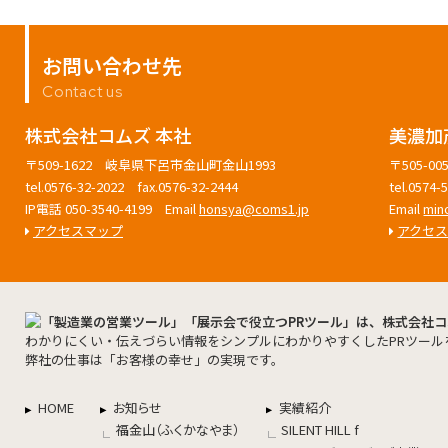
お問い合わせ先
Contact us
株式会社コムズ 本社
美濃加
〒509-1622 岐阜県下呂市金山町金山1993
〒505-
tel.0576-32-2022 fax.0576-32-2444
tel.0574
IP電話 050-3540-4199 Email
honsya@coms1.jp
Email
min
アクセスマップ
アクセ
わかりにくい・伝えづらい情報をシンプルにわかりやすくしたPRツール
弊社の仕事は「お客様の幸せ」の実現です。
HOME
お知らせ
実績紹介
福金山（ふくかなやま）
SILENT HILL f