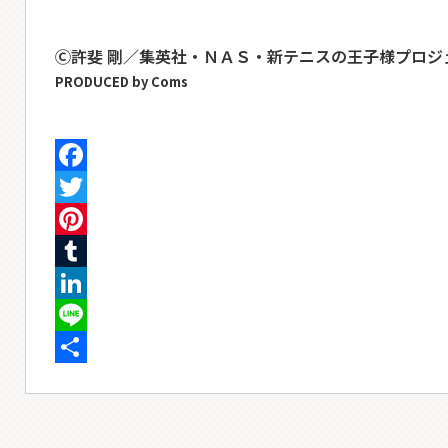
Ⓒ許斐 剛／集英社・ＮＡＳ・新テニスの王子様プロジ
PRODUCED by Coms
Facebook
Twitter
Pinterest
Tumblr
LinkedIn
Line
共
有