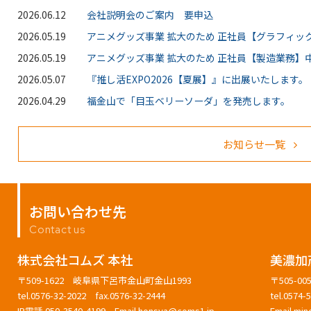
2026.06.12
会社説明会のご案内 要申込
2026.05.19
アニメグッズ事業 拡大のため 正社員【グラフィッ
2026.05.19
アニメグッズ事業 拡大のため 正社員【製造業務】中
2026.05.07
『推し活EXPO2026【夏展】』に出展いたします。
2026.04.29
福金山で「目玉ベリーソーダ」を発売します。
お知らせ一覧
お問い合わせ先
Contact us
株式会社コムズ 本社
美濃加
〒509-1622 岐阜県下呂市金山町金山1993
〒505-
tel.0576-32-2022 fax.0576-32-2444
tel.0574
IP電話 050-3540-4199 Email
honsya@coms1.jp
Email
min