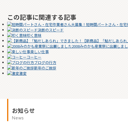
この記事に関連する記事
短時間パートさん・在宅
決断のスピード
叩く意味
【新商品】「鮎だしあられ
2008みのかも産業祭に出展しま
楽しい仕事
コーヒー
ブログの行方
新年のご挨拶
激変
お知らせ
News