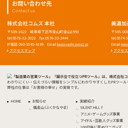
お問い合わせ先
Contact us
株式会社コムズ 本社
美濃加
〒509-1622 岐阜県下呂市金山町金山1993
〒505-
tel.0576-32-2022 fax.0576-32-2444
tel.0574
IP電話 050-3540-4199 Email
honsya@coms1.jp
Email
min
アクセスマップ
アクセ
わかりにくい・伝えづらい情報をシンプルにわかりやすくしたPRツール
弊社の仕事は「お客様の幸せ」の実現です。
HOME
お知らせ
実績紹介
福金山（ふくかなやま）
SILENT HILL f
アニメ・ゲームグッズ事業
アイドル・芸能人グッズ事業
100日後に死ぬワニグッズ