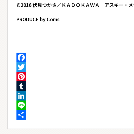
©2016 伏見つかさ／ＫＡＤＯＫＡＷＡ アスキー・メ
PRODUCE by Coms
Facebook
Twitter
Pinterest
Tumblr
LinkedIn
Line
共
有