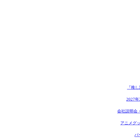
『推し
2027
会社説明会
アニメグッ
パ