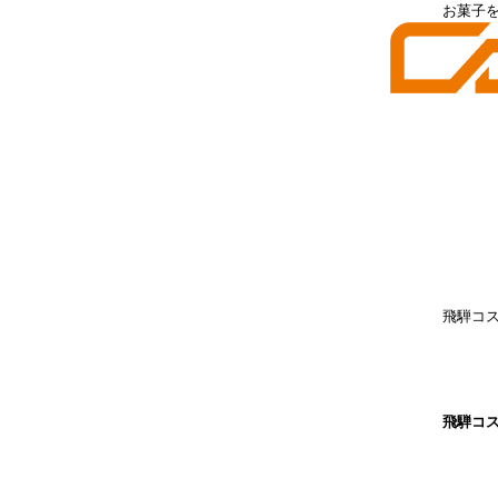
お菓子
飛騨コ
飛騨コ