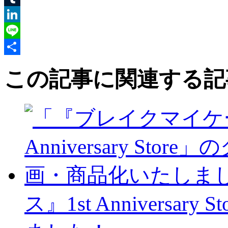
Tumblr
LinkedIn
Line
共
この記事に関連する記
有
ス』1st Annivers