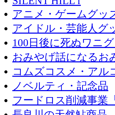
SILENT HILL f
アニメ・ゲームグッ
アイドル・芸能人グ
100日後に死ぬワニ
おみやげ話になるお
コムズコスメ・アル
ノベルティ・記念品
フードロス削減事業
長良川の天然鮎商品