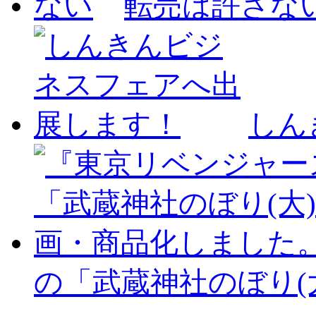
転売は許さな
しん
の「武蔵神社のぼり(