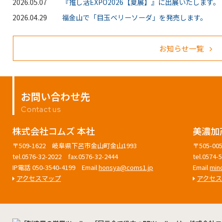
2026.05.07
『推し活EXPO2026【夏展】』に出展いたします。
2026.04.29
福金山で「目玉ベリーソーダ」を発売します。
お知らせ一覧
お問い合わせ先
Contact us
株式会社コムズ 本社
美濃加
〒509-1622 岐阜県下呂市金山町金山1993
〒505-
tel.0576-32-2022 fax.0576-32-2444
tel.0574
IP電話 050-3540-4199 Email
honsya@coms1.jp
Email
min
アクセスマップ
アクセ