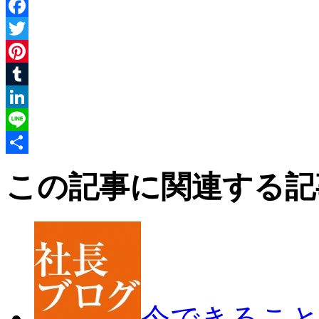
Facebook
Twitter
Pinterest
Tumblr
LinkedIn
Line
共
この記事に関連する記
有
今できるこ