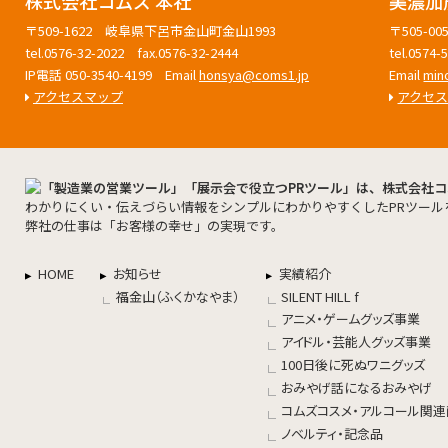
株式会社コムズ 本社
美濃加
〒509-1622 岐阜県下呂市金山町金山1993
〒505-
tel.0576-32-2022 fax.0576-32-2444
tel.0574
IP電話 050-3540-4199 Email
honsya@coms1.jp
Email
min
アクセスマップ
アクセ
わかりにくい・伝えづらい情報をシンプルにわかりやすくしたPRツール
弊社の仕事は「お客様の幸せ」の実現です。
HOME
お知らせ
実績紹介
福金山（ふくかなやま）
SILENT HILL f
アニメ・ゲームグッズ事業
アイドル・芸能人グッズ事業
100日後に死ぬワニグッズ
おみやげ話になるおみやげ
コムズコスメ・アルコール関
ノベルティ・記念品