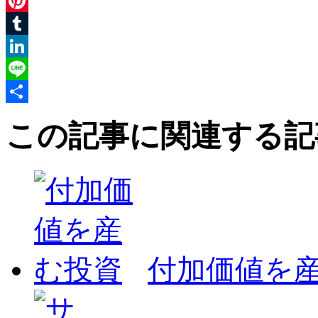
Twitter
Pinterest
Tumblr
LinkedIn
Line
共
この記事に関連する記
有
付加価値を