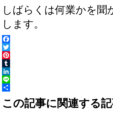
しばらくは何業かを聞
します。
Facebook
Twitter
Pinterest
Tumblr
LinkedIn
Line
共
この記事に関連する記
有