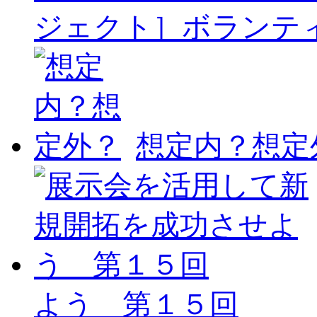
ジェクト］ボランテ
想定内？想定
よう 第１５回