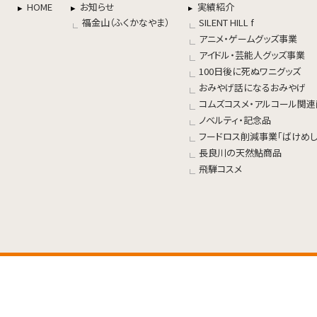
HOME
お知らせ
実績紹介
福金山（ふくかなやま）
SILENT HILL f
アニメ・ゲームグッズ事業
アイドル・芸能人グッズ事業
100日後に死ぬワニグッズ
おみやげ話になるおみやげ
コムズコスメ・アルコール関
ノベルティ・記念品
フードロス削減事業「ばけめし
長良川の天然鮎商品
飛騨コスメ