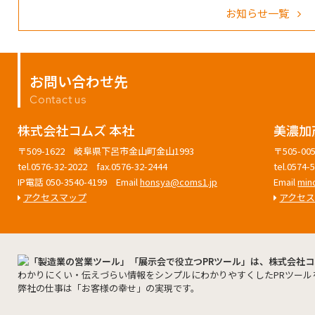
お知らせ一覧
お問い合わせ先
Contact us
株式会社コムズ 本社
美濃加
〒509-1622 岐阜県下呂市金山町金山1993
〒505-
tel.0576-32-2022 fax.0576-32-2444
tel.0574
IP電話 050-3540-4199 Email
honsya@coms1.jp
Email
min
アクセスマップ
アクセ
わかりにくい・伝えづらい情報をシンプルにわかりやすくしたPRツール
弊社の仕事は「お客様の幸せ」の実現です。