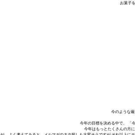
お菓子
今のような厳
今年の目標を決める中で、 「
今年はもっとたくさんの方に
が、 よく考えてみると、メルマガのネタ探しも大変そうですが それ以上に