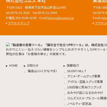
株式会社コムズ 本社
美濃加
〒509-1622 岐阜県下呂市金山町金山1993
〒505-
tel.0576-32-2022 fax.0576-32-2444
tel.0574
IP電話 050-3540-4199 Email
honsya@coms1.jp
Email
min
アクセスマップ
アクセ
わかりにくい・伝えづらい情報をシンプルにわかりやすくしたPRツール
弊社の仕事は「お客様の幸せ」の実現です。
HOME
お知らせ
実績紹介
福金山（ふくかなやま）
SILENT HILL f
アニメ・ゲームグッズ事業
アイドル・芸能人グッズ事業
100日後に死ぬワニグッズ
おみやげ話になるおみやげ
コムズコスメ・アルコール関
ノベルティ・記念品