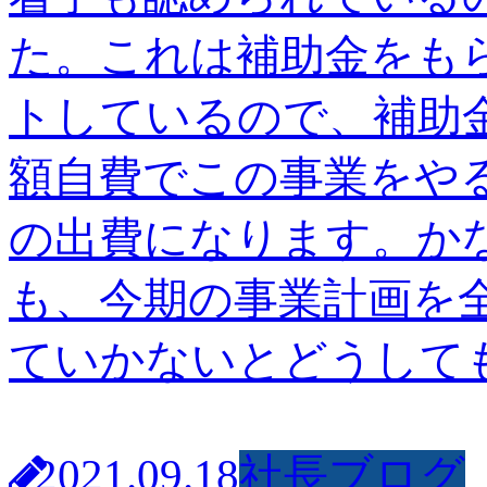
た。これは補助金をも
トしているので、補助
額自費でこの事業をや
の出費になります。か
も、今期の事業計画を
ていかないとどうしても
2021.09.18
社長ブログ