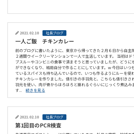
2021.02.10
社長ブログ
一人ご飯 チキンカレー
前のブログに書いたように、東京から帰ってきた２月６日から自主
２週間ウイークリーマンションで一人で生活しています。 当初はド
ブスルーやコンビニの食事で済まそうと思っていましたが、どうに
ができなくなり、結局自分で作ることにしています。w 今日はいつ
ているスパイスも持ち込んでいるので、いつも作るようにルーを使
チキンカレーを作りました。値引きの手羽先と、こちらも値引きさ
羽元を使い、肉が骨からほろほろと崩れるぐらいにじっくり煮込み
す...
続きを見る
2021.02.10
社長ブログ
第1回目のPCR検査