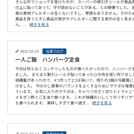
そんな中でショックを受けたのが、スーパーの値引きシールが食品
の上に貼ってあって、字が読めないことがある、との映像でした。 
身は食物アレルギーは全くないですし、家族もありません。そのた
食品を買うときに食品の表示やアレルギーに関する表示は全く見ま
ん。...
続きを見る
2021.02.13
社長ブログ
一人ご飯 ハンバーグ定食
今日は何となくコッテリしたものが食べたかったので、ハンバーグ
ました。 またまた割引シールが貼ってあったひき肉を使い作りまし
結構量があったので、4つ作って2つは焼いて、残りの2個は冷蔵庫に
けました。 今は少し食事のバランスをよくするためにサラダは毎食
ています。 お気に入りのサラダは、キャベツのざく切りとトマトと
メをポン酢とごま油で食べます。 これが結構おいしくてモリモリサ
も食べられます。 美味しすぎて食べ過ぎ...
続きを見る
2021.02.12
社長ブログ