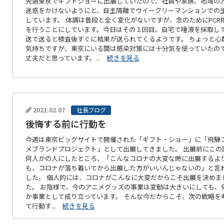
先週東京でギフトショーに出展していたので、社員や家族、地域の
迷惑をかけないようにと、自主隔離でウイークリーマンションでの
しています。 体調は普段と全く変化がないですが、念のためにPCR
を行うことにしています。今日はその１回目。自宅で唾液を採取し
送で送ると検査後すぐに結果が送られてくるようです。 ちょっと心
気持ちですが、東京にいる間は感染対策には十分気を使っていたの
丈夫だと思っています。...
続きを見る
2021.02.07
社長ブログ
後悔する前に行動を
今週は東京ビッグサイトで開催された「ギフト・ショー」に「飛騨
メブランドプロジェクト」として出展してきました。 出展前にこの
何人かの人にしたところ、「こんなコロナの大変な時に出展するよ
も、コロナが落ち着いてから出展した方がいいんじゃないの」と言
した。 個人的には、コロナがこんなに大変だからこそ出展を決めま
た。 お陰様で、今のアニメグッズの事業は変動は大きいにしても、
か事業として成り立っています。 そんな今だからこそ、次の戦略を
て行動す...
続きを見る