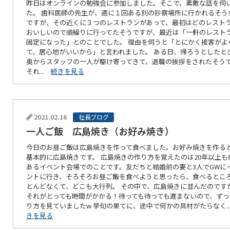
昨日はオンラインの勉強会に参加しました。そこで、素敵な話を伺
た。 歯科医師の先生が、週に１回ある別の診察場所に行かれるそう
ですが、その近くに３つのレストランがあって、最初はどのレスト
おいしいので順繰りに行ってたそうですが、最近は「一軒のレスト
固定になった」とのことでした。 理由を伺うと「とにかく接客がよ
て、居心地がいいから」と言われました。 ある日、帰ろうとしたと
奥からスタッフの一人が駆け寄ってきて、退職の挨拶をされたそう
それ...
続きを見る
2021.02.16
社長ブログ
一人ご飯 広島焼き（お好み焼き）
今日のお昼ご飯は広島焼きを作って食べました。お好み焼きを作る
基本的に広島焼きです。 広島焼きの作り方を覚えたのは20年以上も
あるイベント会場でのことです。友だちと結婚前の妻と3人でGWに
ントに行き、そろそろお昼ご飯を食べようと思ったら、食べるとこ
とんどなくて、どこも大行列。 その中で、広島焼きに並んだのです
それがとっても時間がかかる！待っても待っても進まないので、ずっ
り方を見ていましたw 挙句の果てに、途中で何かの具材がたらなく.
きを見る