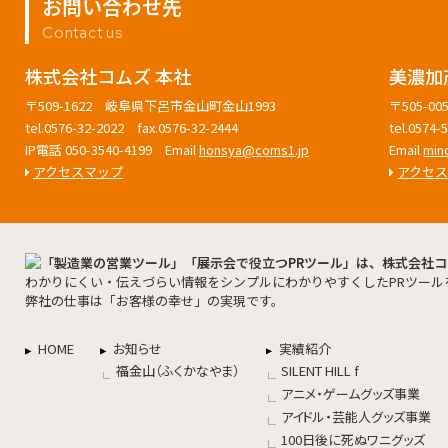
お問い合わせ先
Contact us
株式会社コムズ 本社
美濃加
〒509-1622 岐阜県下呂市金山町金山1993
〒505-
tel.0576-32-2022 fax.0576-32-2444
tel.0574
IP電話 050-3540-4199 Email
honsya@coms1.jp
Email
min
アクセスマップ
アクセ
わかりにくい・伝えづらい情報をシンプルにわかりやすくしたPRツール
弊社の仕事は「お客様の幸せ」の実現です。
HOME
お知らせ
実績紹介
福金山（ふくかなやま）
SILENT HILL f
アニメ・ゲームグッズ事業
アイドル・芸能人グッズ事業
100日後に死ぬワニグッズ