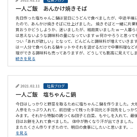
一人ご飯 あんかけ焼きそば
先日作った塩ちゃんこ鍋は翌日にうどんで食べましたが、中途半端
たので、あんかけ焼きそばに仕上げました。 焼きそばと一緒に片栗
買おうかどうしようか、迷いましたが、結局買いました w 一人暮ら
は思えないような調味料の量になっています w 何かやろうと思って
つい「あれが欲しい」となって、どんどんと調味料が増えていきます
は一人分で食べられる鍋キットやそれを混ぜるだけで中華料理など
理ができる調味料も売ってありますが、どうしても割高に見えてしま
続きを見る
2021.02.11
社長ブログ
一人ご飯 塩ちゃんこ鍋
今日はしっかりと野菜を取るために塩ちゃんこ鍋を作りました。大
人参をたっぷり入れて、前日使って残った手羽元と手羽先をしっか
みます。それから特製の鶏つくね団子と白菜、もやしを入れて、最
日はお餅を入れて食べました。 体中が熱くなり汗が出てきました。
またたくさん作りすぎたので、明日の食事にしたいと思います。...
を見る