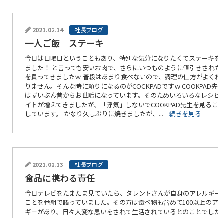
2021.02.14
社長ブログ
一人ご飯 ステーキ
今日は日曜日ということもあり、特別な気分になりたくてステーキ
ました！ と言っても安いお肉で、さらにいつものように値引きされ
を買ってきましたｗ 普段はあまり食べないので、調理の仕方がよく
りません。そんな時に頼りになるのがCOOKPADですｗ COOKPAD
はずいぶん昔からお世話になっています。そのためいろいろなレシ
イトが増えてきましたが、「浮気」しないでCOOKPAD先生を見る
しています。 かなり久しぶりに焼きましたが、...
続きを見る
2021.02.13
社長ブログ
食品に携わる責任
今日テレビをたまたま見ていたら、タレントさんが自身のアレルギ
ことを番組で語っていました。その方は食べ物も含めて100以上の
ギーがあり、日々大変な思いをされて生活されているとのことでし